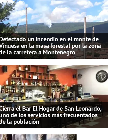
Detectado un incendio en el monte de
Vinuesa en la masa forestal por la zona
de la carretera a Montenegro
Cierra el Bar El Hogar de San Leonardo,
uno de los servicios más frecuentados
de la población