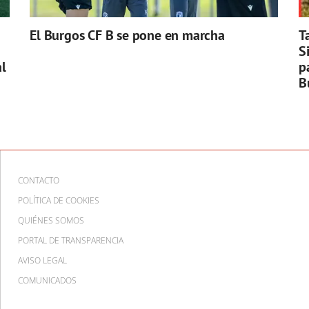
El Burgos CF B se pone en marcha
T
S
l
p
B
CONTACTO
POLÍTICA DE COOKIES
QUIÉNES SOMOS
PORTAL DE TRANSPARENCIA
AVISO LEGAL
COMUNICADOS