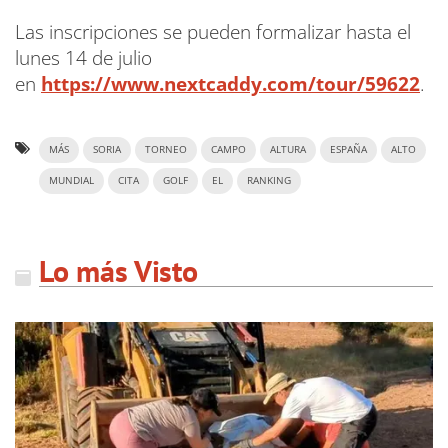
Las inscripciones se pueden formalizar hasta el
lunes 14 de julio
en
https://www.nextcaddy.com/tour/59622
.
MÁS
SORIA
TORNEO
CAMPO
ALTURA
ESPAÑA
ALTO
MUNDIAL
CITA
GOLF
EL
RANKING
Lo más Visto