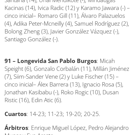
Santana (14), Unai Mendikote (-), Mindaugas
Kacinas (14), Ivica Radic (12) y Karamo Jawara (-) –
cinco inicial– Romaro Gill (11), Álvaro Palazuelos
(4), Adika Peter-Mcneilly (4), Samuel Rodríguez (2),
Bolong Zheng (3), Javier González Vázquez (-),
Santiago González (-).
91 – Longevida San Pablo Burgos
: Micah
Speight (6), Gonzalo Corbalán (11), Millán Jiménez
(7), Siim-Sander Vene (2) y Luke Fischer (15) –
cinco inicial– Álex Barrera (13), Ignacio Rosa (5),
Jonathan Kasibabu (-), Roko Rogic (10), Dusan
Ristic (16), Edin Atic (6).
Cuartos
: 14-23; 11-23; 19-20; 20-25.
Árbitros
: Enrique Miguel López, Pedro Alejandro