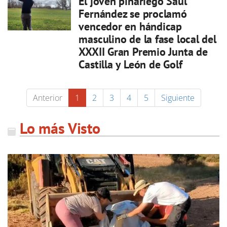
El joven pinariego Saúl
Fernández se proclamó
vencedor en hándicap
masculino de la fase local del
XXXII Gran Premio Junta de
Castilla y León de Golf
Anterior
1
2
3
4
5
Siguiente
Lo más Visto