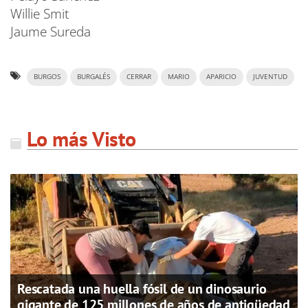
Willie Smit
Jaume Sureda
BURGOS
BURGALÉS
CERRAR
MARIO
APARICIO
JUVENTUD
Lo más Visto
Rescatada una huella fósil de un dinosaurio
gigante de 125 millones de años de antigüedad