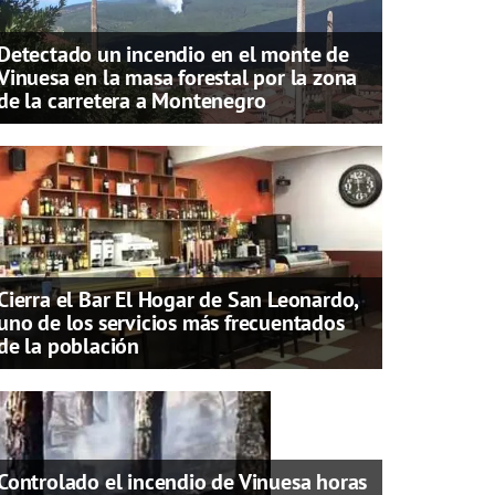
Detectado un incendio en el monte de
Vinuesa en la masa forestal por la zona
de la carretera a Montenegro
Cierra el Bar El Hogar de San Leonardo,
uno de los servicios más frecuentados
de la población
Controlado el incendio de Vinuesa horas