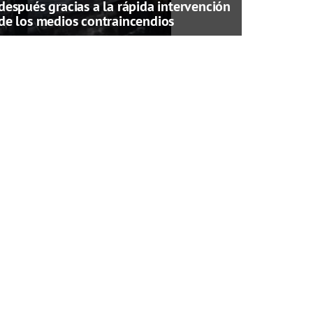
después gracias a la rápida intervención
de los medios contraincendios