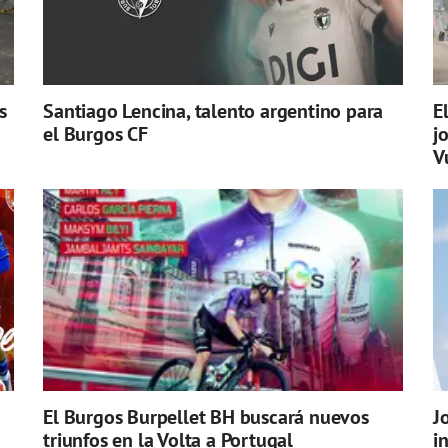
s
Santiago Lencina, talento argentino para
E
el Burgos CF
j
V
El Burgos Burpellet BH buscará nuevos
J
triunfos en la Volta a Portugal
i