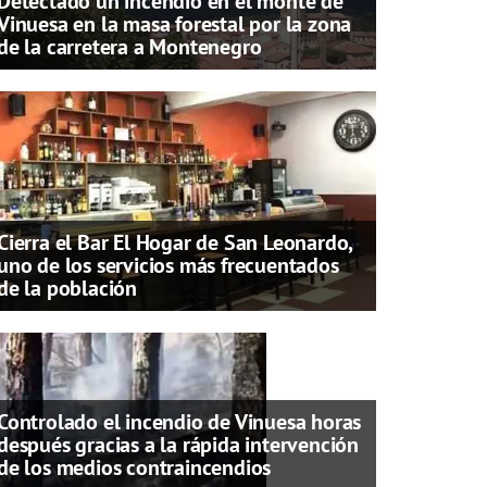
Detectado un incendio en el monte de
Vinuesa en la masa forestal por la zona
de la carretera a Montenegro
Cierra el Bar El Hogar de San Leonardo,
uno de los servicios más frecuentados
de la población
Controlado el incendio de Vinuesa horas
después gracias a la rápida intervención
de los medios contraincendios