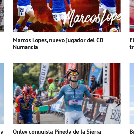
Marcos Lopes, nuevo jugador del CD
E
Numancia
t
pa
Onley conquista Pineda de la Sierra
B