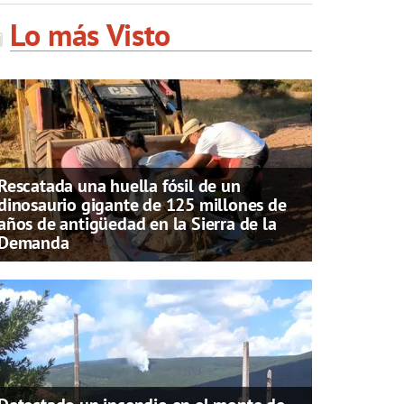
Lo más Visto
Rescatada una huella fósil de un
dinosaurio gigante de 125 millones de
años de antigüedad en la Sierra de la
Demanda