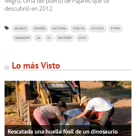
Negru, cima del puerto de Pajares que se
descubrió en 2012.
BLANCO
ESPAÑA
VICTORIA
VUELTA
CICLISTA
ETAPA
GANADOR
LA
EL
DECIDIRÁ
2024
Lo más Visto
Rescatada una huella fósil de un dinosaurio