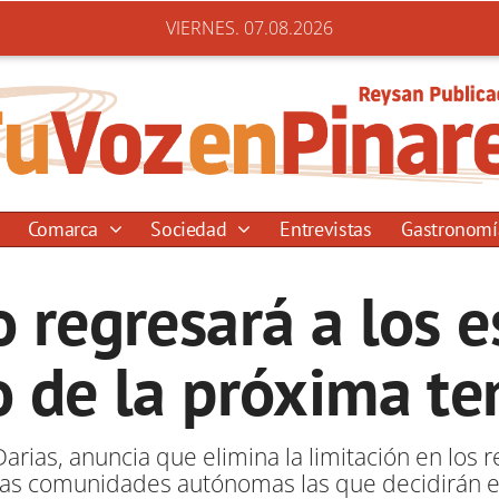
VIERNES. 07.08.2026
Comarca
Sociedad
Entrevistas
Gastronom
o regresará a los e
io de la próxima t
arias, anuncia que elimina la limitación en los r
las comunidades autónomas las que decidirán e