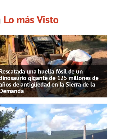
Lo más Visto
Rescatada una huella fósil de un
dinosaurio gigante de 125 millones de
años de antigüedad en la Sierra de la
Demanda