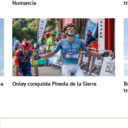
Numancia
t
pa
Onley conquista Pineda de la Sierra
B
t