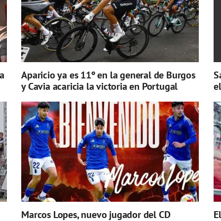
a
Aparicio ya es 11º en la general de Burgos
S
y Cavia acaricia la victoria en Portugal
e
Marcos Lopes, nuevo jugador del CD
E