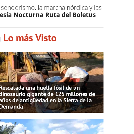
 senderismo, la marcha nórdica y las
vesía Nocturna Ruta del Boletus
Lo más Visto
Rescatada una huella fósil de un
dinosaurio gigante de 125 millones de
años de antigüedad en la Sierra de la
Demanda