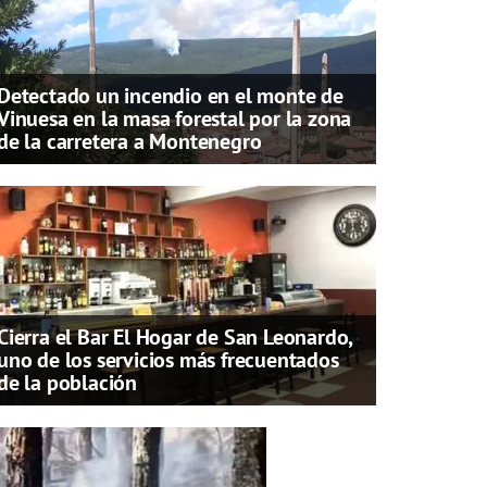
Detectado un incendio en el monte de
Vinuesa en la masa forestal por la zona
de la carretera a Montenegro
Cierra el Bar El Hogar de San Leonardo,
uno de los servicios más frecuentados
de la población