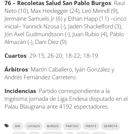
76 – Recoletas Salud San Pablo Burgos
: Raul
Neto (10), Max Heidegger (24), Leo Meindl (9),
Jermaine Samuels Jr (6) y Ethan Happ (11) –cinco
inicial– Yannick Nzosa (-), Jaden Shackelford (3),
Jón Axel Gudmundsson (-), Juan Rubio (4), Pablo
Almazán (-), Dani Díez (9).
Cuartos
: 29-15; 26-20; 18-22; 18-19.
Árbitros
: Martín Caballero, Iyán González y
Andrés Fernández Carretero.
Incidencias
: Partido correspondiente a la
trigésima jornada de Liga Endesa disputado en el
Palau Blaugrana ante 4192 espectadores.
SAN
LOCALES
BURGOS
PARTIDO
FRENTE
DERROTA