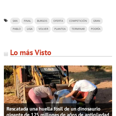
SAN
FINAL
BURGOS
OFERTA
COMPETICIÓN
GRAN
PABLO
LIGA
VOLVER
PLANTEA
TERMINAR
PODRÍA
Lo más Visto
Rescatada una huella fósil de un dinosaurio
gigante de 125 millones de años de antigüedad