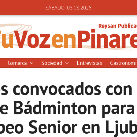
SÁBADO. 08.08.2026
Comarca
Sociedad
Entrevistas
Gastronom
os convocados con 
e Bádminton para 
peo Senior en Ljub