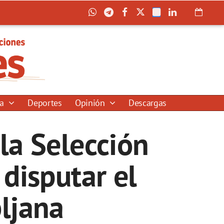
ía
Deportes
Opinión
Descargas
la Selección
disputar el
ljana