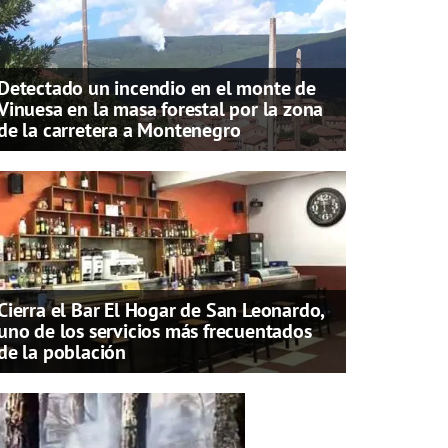
Detectado un incendio en el monte de
Vinuesa en la masa forestal por la zona
de la carretera a Montenegro
Cierra el Bar El Hogar de San Leonardo,
uno de los servicios más frecuentados
de la población