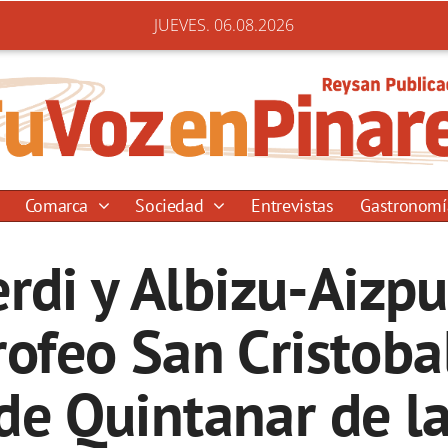
JUEVES. 06.08.2026
Comarca
Sociedad
Entrevistas
Gastronom
rdi y Albizu-Aizpu
Trofeo San Cristoba
e Quintanar de la