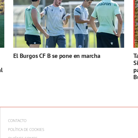
El Burgos CF B se pone en marcha
T
S
l
p
B
CONTACTO
POLÍTICA DE COOKIES