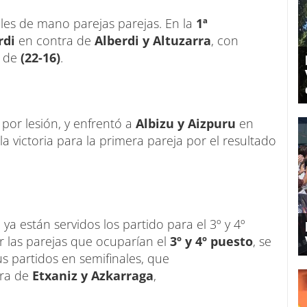
ales de mano parejas parejas. En la
1ª
rdi
en contra de
Alberdi y Altuzarra
, con
o de
(22-16)
.
por lesión, y enfrentó a
Albizu y Aizpuru
en
la victoria para la primera pareja por el resultado
 ya están servidos los partido para el 3º y 4º
er las parejas que ocuparían el
3º y 4º puesto
, se
s partidos en semifinales, que
tra de
Etxaniz y Azkarraga
,