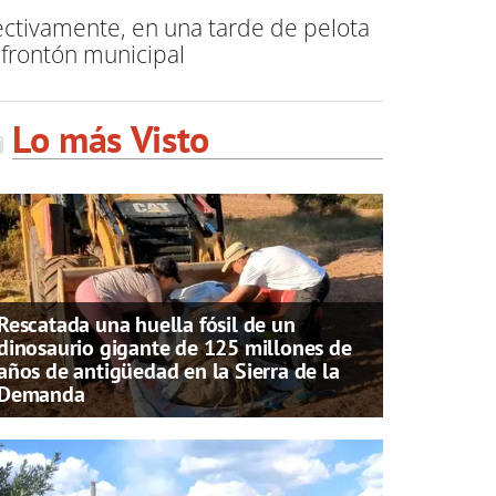
ctivamente, en una tarde de pelota
 frontón municipal
Lo más Visto
Rescatada una huella fósil de un
dinosaurio gigante de 125 millones de
años de antigüedad en la Sierra de la
Demanda