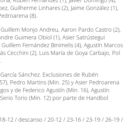
oria, Rubén Fernández (1), Javier Domingo (4),
pez, Guilherme Linhares (2), Jaime González (1),
Pedroarena (8).
 Guillem Monjo Andreu, Aaron Pardo Castro (2),
andre Guimera Obiol (1), Asier Satrústegui
, Guillem Fernández Binimelis (4), Agustín Marcos
ás Cecchini (2), Luis María de Goya Carbajo, Pol
.
lo García Sánchez. Exclusiones de Rubén
57), Pedro Martins (Min. 25) y Asier Pedroarena
os y de Federico Agustín (Min. 16), Agustín
 Serio Torio (Min. 12) por parte de Handbol
/ 18-12 / descanso / 20-12 / 23-16 / 23-19 / 26-19 /