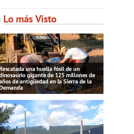
Lo más Visto
Rescatada una huella fósil de un
dinosaurio gigante de 125 millones de
años de antigüedad en la Sierra de la
Demanda