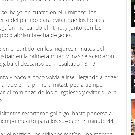
se iba ya de cuatro en el luminoso, los
to del partido para evitar que los locales
eguían marcando el ritmo, y junto con las
a poco abrían brecha de goles.
n el partido, en los mejores minutos del
gaban en la primera mitad y más se acercaron
legaba el descanso con resultado 18-13
o y poco a poco volvía a irse, llegando a coger
gual que en la primera mitad, pedía tiempo
r el comienzo de los burgaleses y evitar que la
s.
visitantes recortaron gol a gol hasta ponerse a
 tiempo muerto para los suyos en el minuto 44.
r el partido, los cidianos metían una marcha