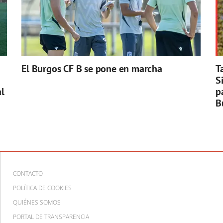
El Burgos CF B se pone en marcha
T
S
l
p
B
CONTACTO
POLÍTICA DE COOKIES
QUIÉNES SOMOS
PORTAL DE TRANSPARENCIA