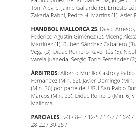
Pablo Gómez, Beñat Manterola, Jorge G. Ll
Toni Alegre, Jaime Gallardo (5), Ernesto Ló
Zakaria Rabhi, Pedro H. Martins (1), Asier 
HANDBOL MALLORCA 25
: David Arnedo,
Federico Agustín Giménez (2), Vicenç Alex
Martínez (1), Rubén Sánchez Caballero (3)
Vega (3), Didac Romero Raventós (5), Nicol
Varela Juaneda, Sergio Torío Fernández (2)
ÁRBITROS
: Alberto Murillo Castro y Pab
Fernández (Min. 52), Javier Domingo (Min. 
(Min. 36) por parte del UBU San Pablo Burg
Marcos (Min. 33), Didac Romero (Min. 6) y
Mallorca.
PARCIALES
: 5-3 / 8-4 / 12-5 / 14-7 / 16-9 
28-22 / 30-25 /