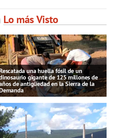
Lo más Visto
Rescatada una huella fósil de un
dinosaurio gigante de 125 millones de
años de antigüedad en la Sierra de la
Demanda