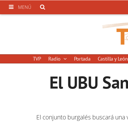
MENÚ
TVP
Radio
Portada
Castilla y León
El UBU San
El conjunto burgalés buscará una v