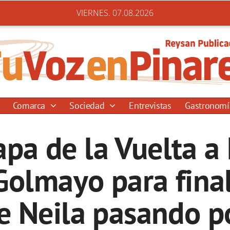
VIERNES. 07.08.2026
Comarca
Sociedad
Entrevistas
Gastronom
apa de la Vuelta 
Golmayo para final
e Neila pasando po