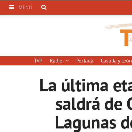
MENÚ
TVP
Radio
Portada
Castilla y León
La última et
saldrá de 
Lagunas d