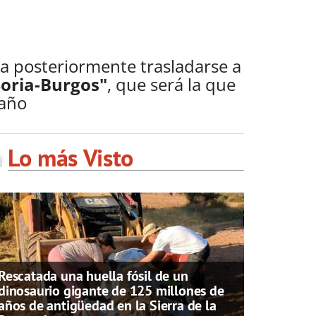
a posteriormente trasladarse a
Soria-Burgos"
, que será la que
 año
Lo más Visto
Rescatada una huella fósil de un
dinosaurio gigante de 125 millones de
años de antigüedad en la Sierra de la