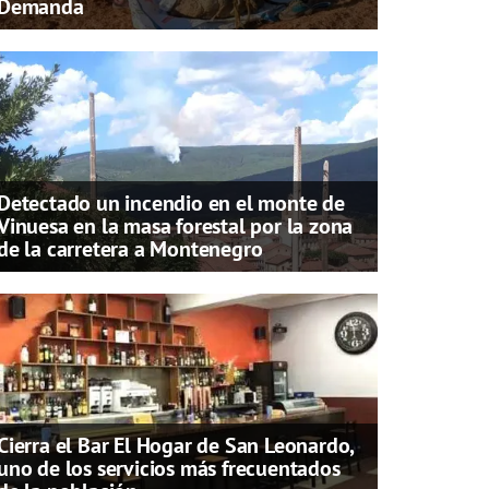
Demanda
Detectado un incendio en el monte de
Vinuesa en la masa forestal por la zona
de la carretera a Montenegro
Cierra el Bar El Hogar de San Leonardo,
uno de los servicios más frecuentados