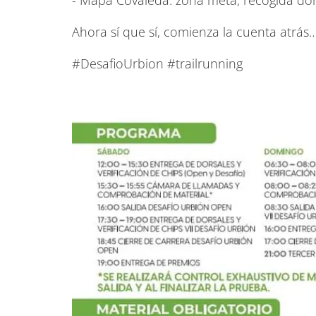
- Mapa Covaleda: zona meta, recogida do
Ahora sí que sí, comienza la cuenta atrás
#DesafioUrbion #trailrunning