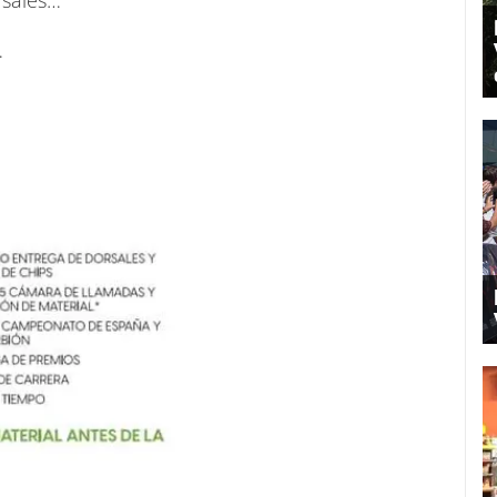
rsales…
…