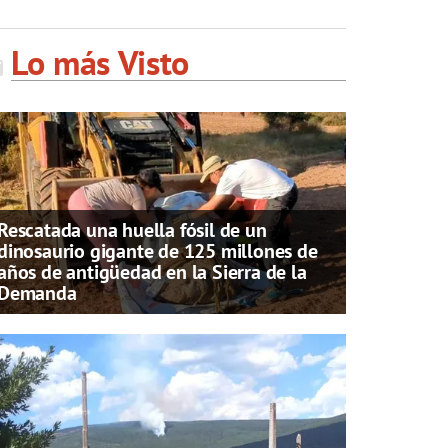
Lo más Visto
Rescatada una huella fósil de un
dinosaurio gigante de 125 millones de
años de antigüedad en la Sierra de la
Demanda