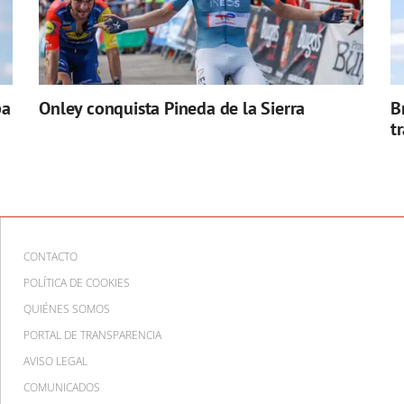
pa
Onley conquista Pineda de la Sierra
B
t
CONTACTO
POLÍTICA DE COOKIES
QUIÉNES SOMOS
PORTAL DE TRANSPARENCIA
AVISO LEGAL
COMUNICADOS