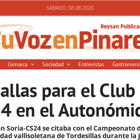
SÁBADO. 08.08.2026
Comarca
Sociedad
Entrevistas
Gastronom
allas para el Clu
24 en el Autonómi
n Soria-CS24 se citaba con el Campeonato de
lidad vallisoletana de Tordesillas durante la