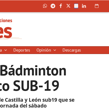
ía
Deportes
Opinión
Descargas
b Bádminton
co SUB-19
 Castilla y León sub19 que se
 jornada del sábado