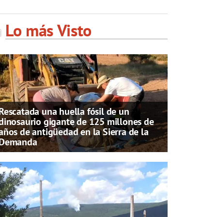
Lo más Visto
Rescatada una huella fósil de un
dinosaurio gigante de 125 millones de
años de antigüedad en la Sierra de la
Demanda