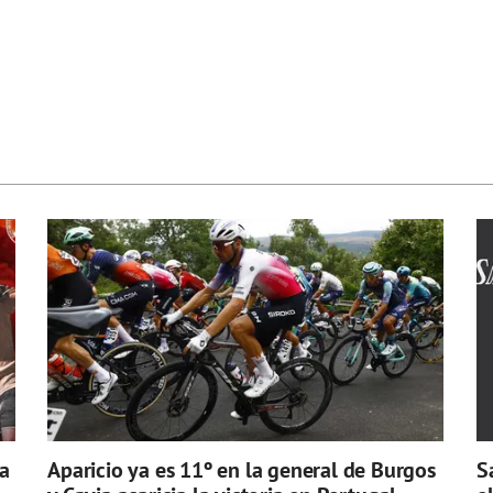
a
Aparicio ya es 11º en la general de Burgos
S