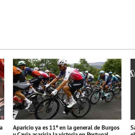
a
Aparicio ya es 11º en la general de Burgos
S
y Cavia acaricia la victoria en Portugal
e