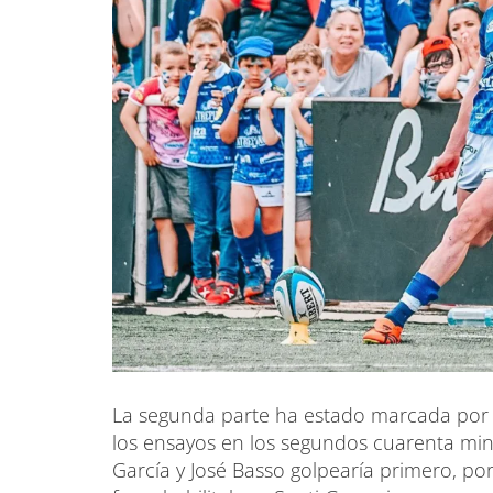
La segunda parte ha estado marcada por lo
los ensayos en los segundos cuarenta minu
García y José Basso golpearía primero, p