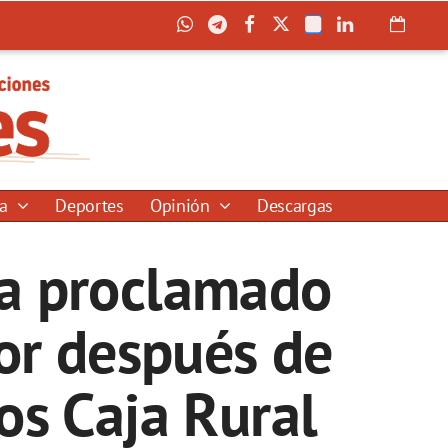
ía
Deportes
Opinión
Descargas
ha proclamado
or después de
os Caja Rural