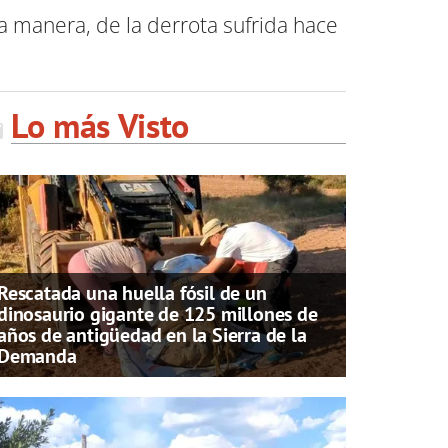
ta manera, de la derrota sufrida hace
Lo más Visto
Rescatada una huella fósil de un
dinosaurio gigante de 125 millones de
años de antigüedad en la Sierra de la
Demanda