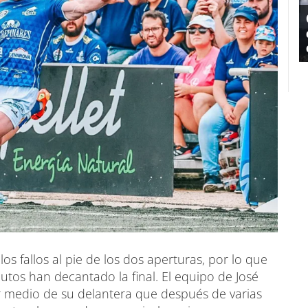
s fallos al pie de los dos aperturas, por lo que
tos han decantado la final. El equipo de José
or medio de su delantera que después de varias