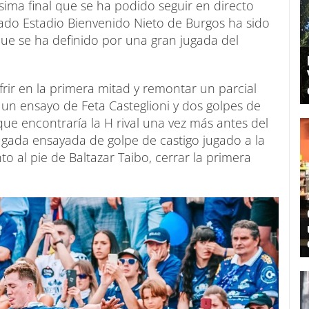
sima final que se ha podido seguir en directo
tado Estadio Bienvenido Nieto de Burgos ha sido
 que se ha definido por una gran jugada del
rir en la primera mitad y remontar un parcial
a un ensayo de Feta Casteglioni y dos golpes de
ue encontraría la H rival una vez más antes del
ugada ensayada de golpe de castigo jugado a la
to al pie de Baltazar Taibo, cerrar la primera