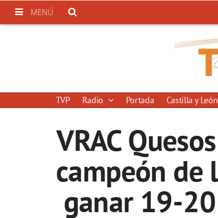
MENÚ
TVP
Radio
Portada
Castilla y León
VRAC Quesos 
campeón de l
ganar 19-20 