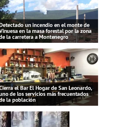
Detectado un incendio en el monte de
Vinuesa en la masa forestal por la zona
de la carretera a Montenegro
Cierra el Bar El Hogar de San Leonardo,
uno de los servicios más frecuentados
de la población