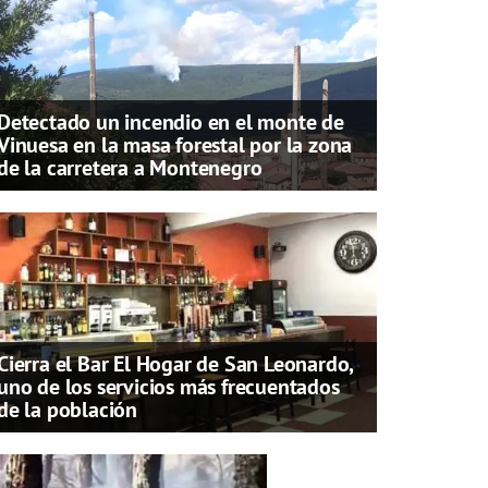
Detectado un incendio en el monte de
Vinuesa en la masa forestal por la zona
de la carretera a Montenegro
Cierra el Bar El Hogar de San Leonardo,
uno de los servicios más frecuentados
de la población