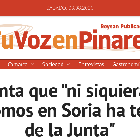
SÁBADO. 08.08.2026
Comarca
Sociedad
Entrevistas
Gastronom
ta que "ni siquie
mos en Soria ha 
de la Junta"