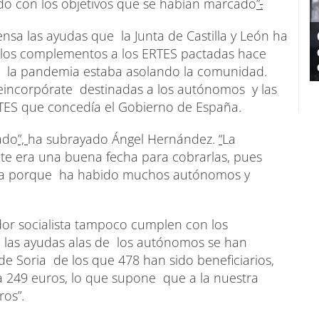
ido con los objetivos que se habían marcado
”
.
a las ayudas que la Junta de Castilla y León ha
 los complementos a los ERTES pactadas hace
o la pandemia estaba asolando la comunidad.
 Reincorpórate destinadas a los autónomos y las
TES que concedía el Gobierno de España.
ado
”,
ha subrayado Ángel Hernández.
“
La
te era una buena fecha para cobrarlas, pues
ata porque ha habido muchos autónomos y
dor socialista tampoco cumplen con los
e las ayudas alas de los autónomos se han
a de Soria de los que 478 han sido beneficiarios,
a 249 euros, lo que supone que a la nuestra
ros”.