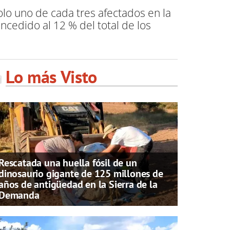
lo uno de cada tres afectados en la
cedido al 12 % del total de los
Lo más Visto
Rescatada una huella fósil de un
dinosaurio gigante de 125 millones de
años de antigüedad en la Sierra de la
Demanda