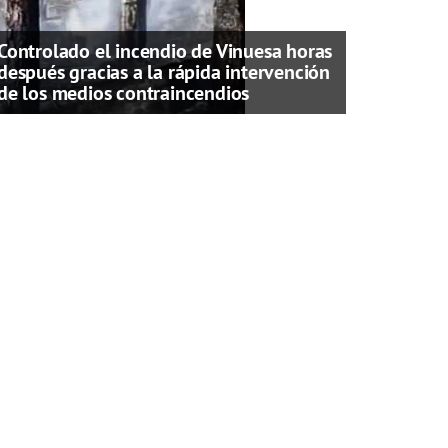
Controlado el incendio de Vinuesa horas
después gracias a la rápida intervención
de los medios contraincendios