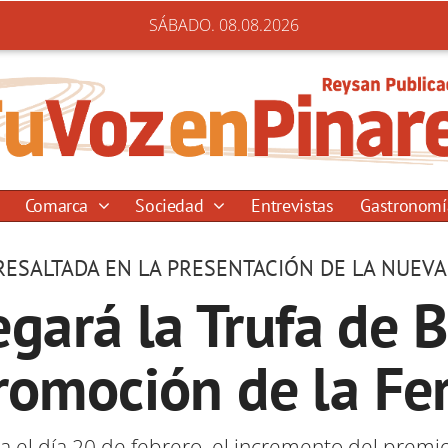
SÁBADO. 08.08.2026
Comarca
Sociedad
Entrevistas
Gastronom
ESALTADA EN LA PRESENTACIÓN DE LA NUEVA
egará la Trufa de B
romoción de la Fer
ria el día 20 de febrero, el incremento del pre