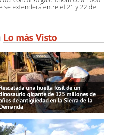
ue se extenderá entre el 21 y 22 de
Lo más Visto
Rescatada una huella fósil de un
dinosaurio gigante de 125 millones de
años de antigüedad en la Sierra de la
Demanda