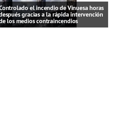
Controlado el incendio de Vinuesa horas
después gracias a la rápida intervención
de los medios contraincendios