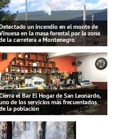
Detectado un incendio en el monte de
Vinuesa en la masa forestal por la zona
de la carretera a Montenegro
Cierra el Bar El Hogar de San Leonardo,
uno de los servicios más frecuentados
de la población