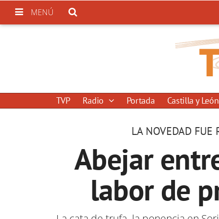
MENÚ
TVP
Radio
Portada
Castilla y León
LA NOVEDAD FUE R
Abejar entr
labor de p
La cata de trufa, la ponencia en So