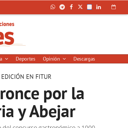
ía
Deportes
Opinión
Descargas
 EDICIÓN EN FITUR
ronce por la
ia y Abejar
mio del concurso gastronómico a 1000