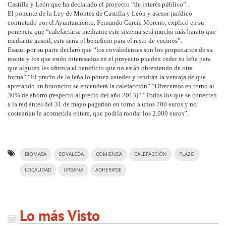
Castilla y León que ha declarado el proyecto “de interés público”.
El ponente de la Ley de Montes de Castilla y León y asesor jurídico
contratado por el Ayuntamiento, Fernando García Moreno, explicó en su
ponencia que “calefactarse mediante este sistema será mucho más barato que
mediante gasoil, este sería el beneficio para el resto de vecinos”.
Esasur por su parte declaró que “los covaledenses son los propietarios de su
monte y los que estén interesados en el proyecto pueden ceder su leña para
que alguien les ofrezca el beneficio que no están obteniendo de otra
forma”.“El precio de la leña lo ponen ustedes y tendrán la ventaja de que
apretando un botoncito se encenderá la calefacción”.“Ofrecemos en torno al
30% de ahorro (respecto al precio del año 2013)”.“Todos los que se conecten
a la red antes del 31 de mayo pagarían en torno a unos 700 euros y no
costearían la acometida entera, que podría rondar los 2.000 euros”.
BIOMASA
COVALEDA
COMIENZA
CALEFACCIÓN
PLAZO
LOCALIDAD
URBANA
ADHERIRSE
Lo más Visto