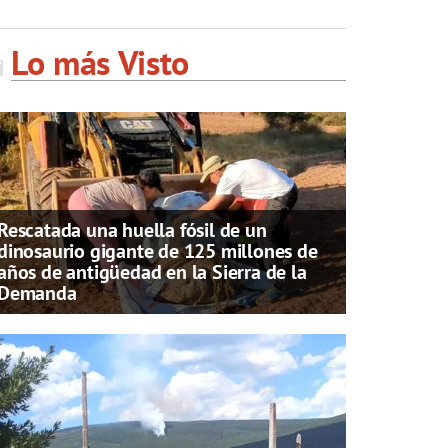
Lo más Visto
Rescatada una huella fósil de un
dinosaurio gigante de 125 millones de
años de antigüedad en la Sierra de la
Demanda