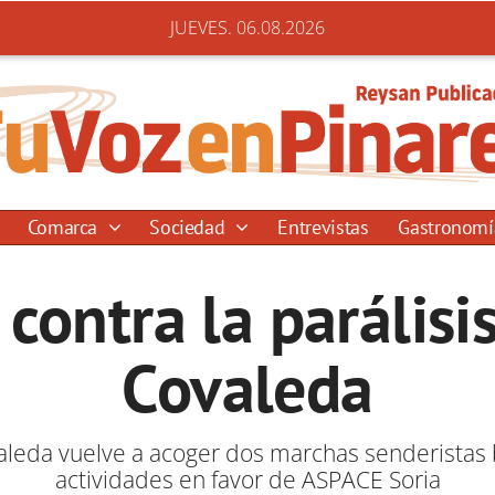
JUEVES. 06.08.2026
Comarca
Sociedad
Entrevistas
Gastronom
contra la parálisi
Covaleda
leda vuelve a acoger dos marchas senderistas 
actividades en favor de ASPACE Soria