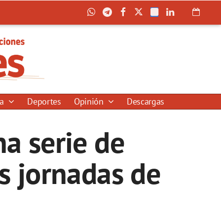
ía
Deportes
Opinión
Descargas
na serie de
as jornadas de