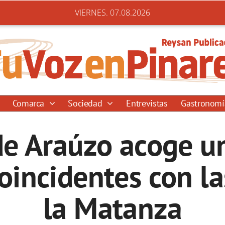
VIERNES. 07.08.2026
Comarca
Sociedad
Entrevistas
Gastronom
de Araúzo acoge u
oincidentes con l
la Matanza