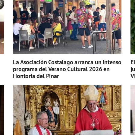
La Asociación Costalago arranca un intenso
E
programa del Verano Cultural 2026 en
j
Hontoria del Pinar
V