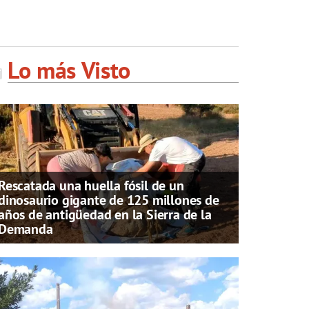
Lo más Visto
Rescatada una huella fósil de un
dinosaurio gigante de 125 millones de
años de antigüedad en la Sierra de la
Demanda