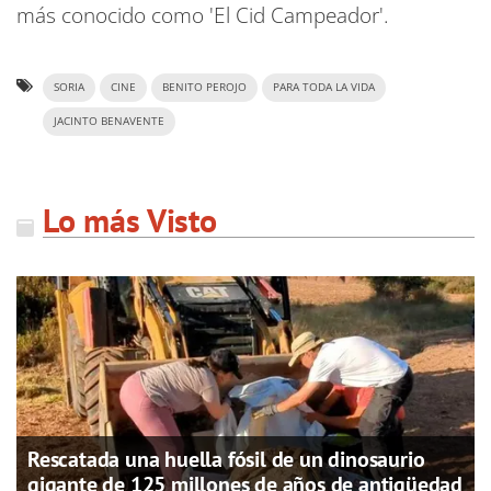
más conocido como 'El Cid Campeador'.
SORIA
CINE
BENITO PEROJO
PARA TODA LA VIDA
JACINTO BENAVENTE
Lo más Visto
Rescatada una huella fósil de un dinosaurio
gigante de 125 millones de años de antigüedad