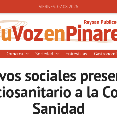
VIERNES. 07.08.2026
Comarca
Sociedad
Entrevistas
Gastronom
ivos sociales pres
osanitario a la C
Sanidad