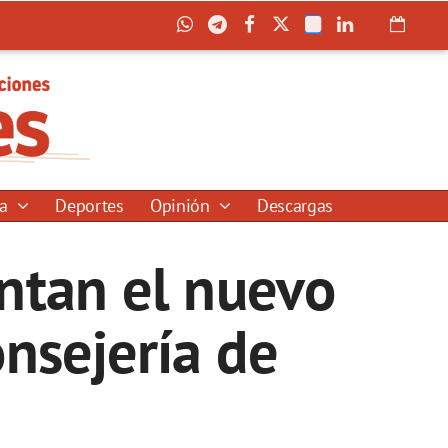
ía
Deportes
Opinión
Descargas
entan el nuevo
onsejería de