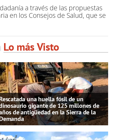
udadanía a través de las propuestas
ria en los Consejos de Salud, que se
Lo más Visto
Rescatada una huella fósil de un
dinosaurio gigante de 125 millones de
años de antigüedad en la Sierra de la
Demanda