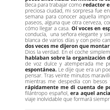
Beca para trabajar como
redactor e
preciosa ciudad, mi sorpresa fue e
semana para conocer aquella impr
paseos, alguna que otra cerveza, 
cómo llegar a casa.
Oí voces en es
conducía, una señora elegante y s
blanca de varios días y con pelo c
dos veces me dijeron que montara
Dios la verdad. En el coche simple
hablaban sobre la organización d
de voz dulce y atemperada me pre
espontánea.
Le dije que era un poe
pensar. Tras veinte minutos maravil
mientras me despedía con besos 
rápidamente me di cuenta de po
filántropo español,
era aquel anci
viaje inolvidable que formará siemp