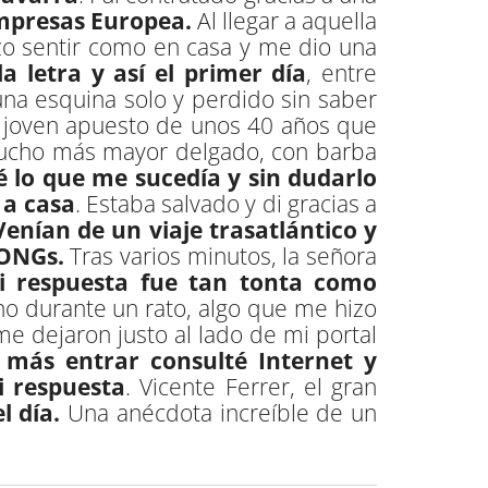
Empresas Europea.
Al llegar a aquella
zo sentir como en casa y me dio una
a letra y así el primer día
, entre
a esquina solo y perdido sin saber
n joven apuesto de unos 40 años que
mucho más mayor delgado, con barba
 lo que me sucedía y sin dudarlo
 a casa
. Estaba salvado y di gracias a
Venían de un viaje trasatlántico y
 ONGs.
Tras varios minutos, la señora
i respuesta fue tan tonta como
ono durante un rato, algo que me hizo
e dejaron justo al lado de mi portal
más entrar consulté Internet y
i respuesta
. Vicente Ferrer, el gran
l día.
Una anécdota increíble de un