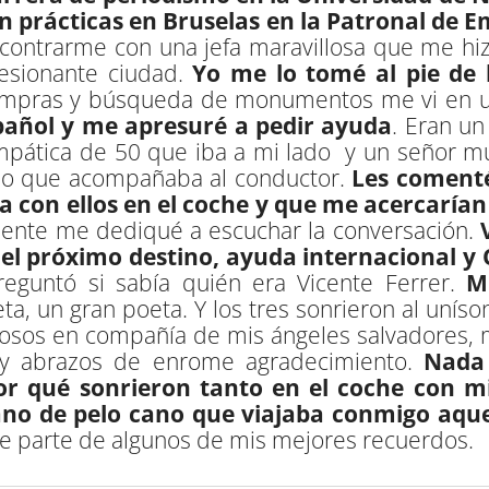
n prácticas en Bruselas en la Patronal de 
ncontrarme con una jefa maravillosa que me hi
esionante ciudad.
Yo me lo tomé al pie de l
compras y búsqueda de monumentos me vi en un
pañol y me apresuré a pedir ayuda
. Eran u
impática de 50 que iba a mi lado y un señor 
ano que acompañaba al conductor.
Les comenté
 con ellos en el coche y que me acercarían
mente me dediqué a escuchar la conversación.
el próximo destino, ayuda internacional y
guntó si sabía quién era Vicente Ferrer.
M
ta, un gran poeta. Y los tres sonrieron al unís
losos en compañía de mis ángeles salvadores, m
y abrazos de enrome agradecimiento.
Nada 
r qué sonrieron tanto en el coche con m
ano de pelo cano que viajaba conmigo aque
re parte de algunos de mis mejores recuerdos.