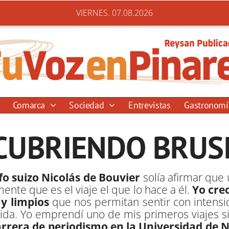
VIERNES. 07.08.2026
Comarca
Sociedad
Entrevistas
Gastronom
CUBRIENDO BRUS
afo suizo Nicolás de Bouvier
solía afirmar que 
ente que es el viaje el que lo hace a él.
Yo cre
 y limpios
que nos permitan sentir con intensi
vida. Yo emprendí uno de mis primeros viajes
arrera de periodismo en la Universidad de 