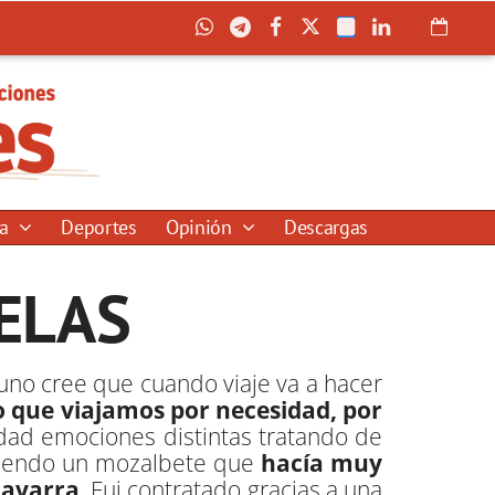
ía
Deportes
Opinión
Descargas
ELAS
uno cree que cuando viaje va a hacer
o que viajamos por necesidad, por
dad emociones distintas tratando de
 siendo un mozalbete que
hacía muy
Navarra
. Fui contratado gracias a una