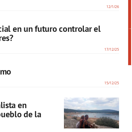
12/1/26
cial en un futuro controlar el
res?
17/12/25
ismo
15/12/25
lista en
pueblo de la