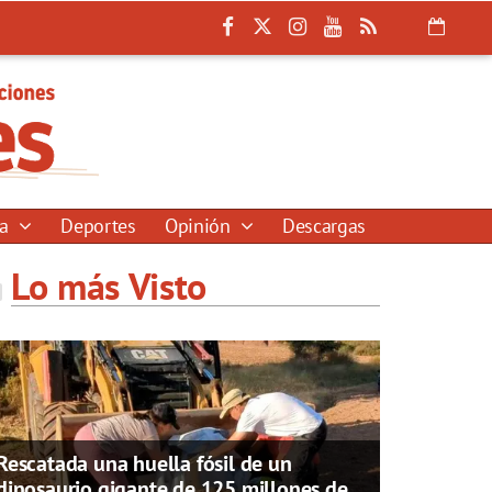
ía
Deportes
Opinión
Descargas
Lo más Visto
Rescatada una huella fósil de un
dinosaurio gigante de 125 millones de