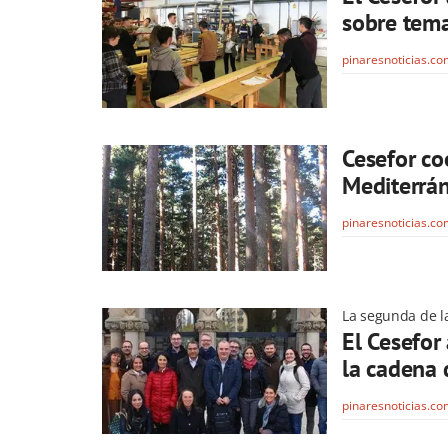
sobre tema
pinaresnoticias.c
Cesefor co
Mediterrán
pinaresnoticias.c
La segunda de la
El Cesefor
la cadena 
pinaresnoticias.c