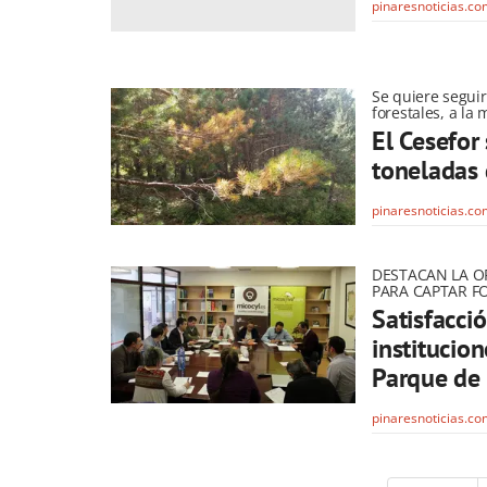
pinaresnoticias.c
Se quiere segui
forestales, a la 
El Cesefor
toneladas
pinaresnoticias.c
DESTACAN LA O
PARA CAPTAR 
Satisfacció
institucion
Parque de
pinaresnoticias.c