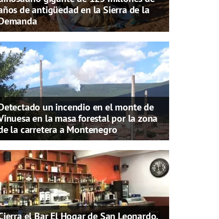
años de antigüedad en la Sierra de la
Demanda
Detectado un incendio en el monte de
Vinuesa en la masa forestal por la zona
de la carretera a Montenegro
Cierra el Bar El Hogar de San Leonardo,