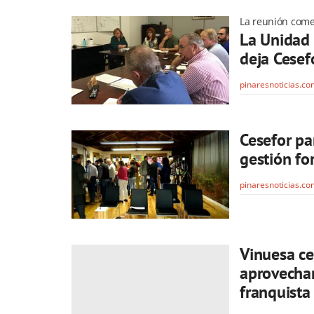
La reunión come
La Unidad 
deja Cesef
pinaresnoticias.c
Cesefor pa
gestión fo
pinaresnoticias.c
Vinuesa ce
aprovecham
franquista