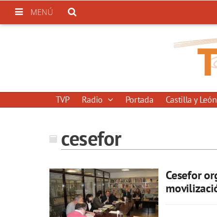
MENÚ
TVP
Radio
Portada
Castilla y León
cesefor
Cesefor or
movilizaci