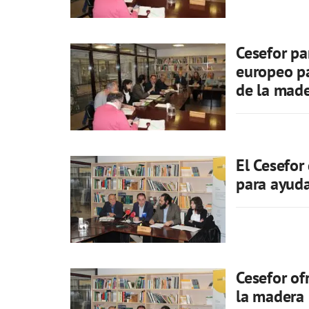
Cesefor pa
europeo pa
de la mad
El Cesefor 
para ayudar
Cesefor of
la madera 