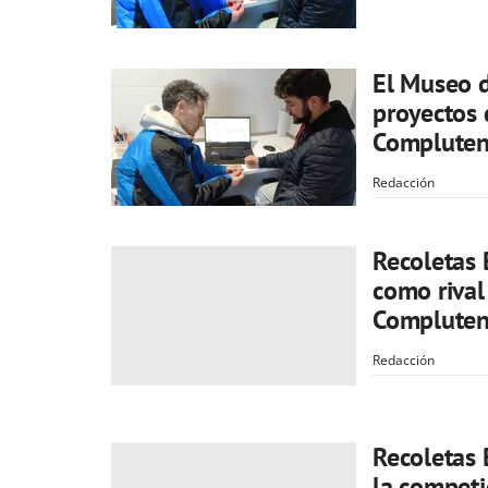
El Museo d
proyectos 
Compluten
Redacción
Recoletas 
como rival
Compluten
Redacción
Recoletas 
la competi