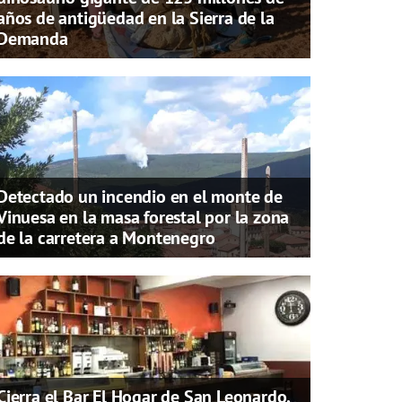
años de antigüedad en la Sierra de la
Demanda
Detectado un incendio en el monte de
Vinuesa en la masa forestal por la zona
de la carretera a Montenegro
Cierra el Bar El Hogar de San Leonardo,