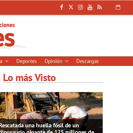
ía
Deportes
Opinión
Descargas
Lo más Visto
Rescatada una huella fósil de un
dinosaurio gigante de 125 millones de