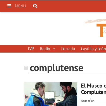
MENÚ
TVP
Radio
Portada
Castilla y León
complutense
El Museo d
Compluten
Redacción