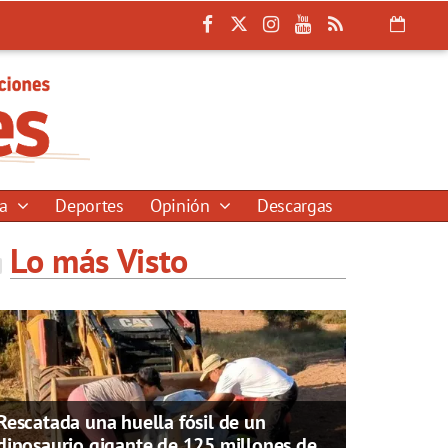
ía
Deportes
Opinión
Descargas
Lo más Visto
Rescatada una huella fósil de un
dinosaurio gigante de 125 millones de