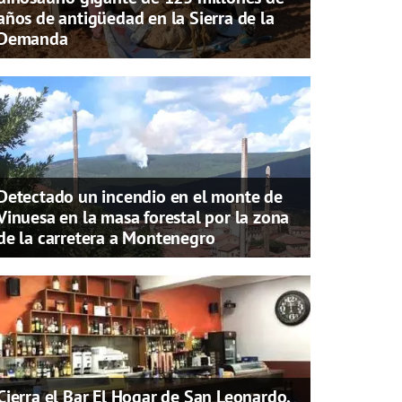
años de antigüedad en la Sierra de la
Demanda
Detectado un incendio en el monte de
Vinuesa en la masa forestal por la zona
de la carretera a Montenegro
Cierra el Bar El Hogar de San Leonardo,