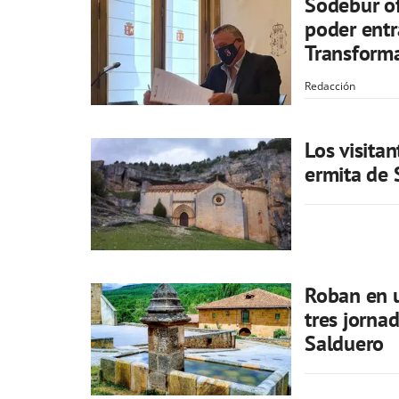
Sodebur of
poder entr
Transform
Redacción
Los visita
ermita de 
Roban en u
tres jorna
Salduero