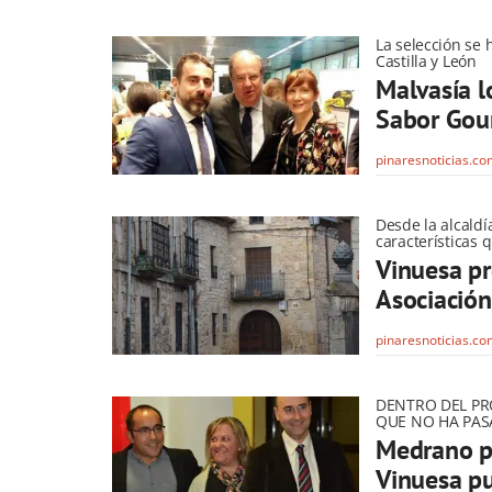
La selección se 
Castilla y León
Malvasía l
Sabor Gou
pinaresnoticias.c
Desde la alcaldí
características 
Vinuesa pr
Asociación
pinaresnoticias.c
DENTRO DEL PR
QUE NO HA PASA
Medrano pi
Vinuesa pu