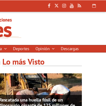
ía
Deportes
Opinión
Descargas
Lo más Visto
Rescatada una huella fósil de un
dinosaurio gigante de 125 millones de