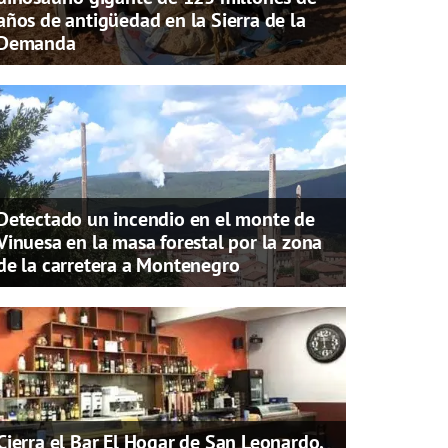
años de antigüedad en la Sierra de la
Demanda
Detectado un incendio en el monte de
Vinuesa en la masa forestal por la zona
de la carretera a Montenegro
Cierra el Bar El Hogar de San Leonardo,