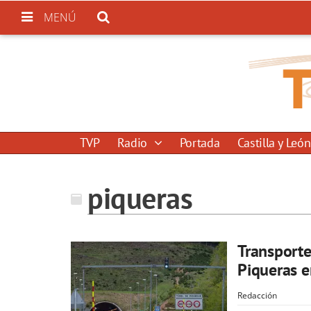
MENÚ
TVP
Radio
Portada
Castilla y León
piqueras
Transporte
Piqueras e
Redacción