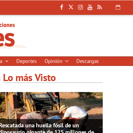
ía
Deportes
Opinión
Descargas
Lo más Visto
Rescatada una huella fósil de un
dinosaurio gigante de 125 millones de