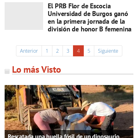
El PRB Flor de Escocia
Universidad de Burgos ganó
en la primera jornada de la
división de honor B femenina
Anterior
1
2
3
4
5
Siguiente
Lo más Visto
Rescatada una huella fósil de un dinosaurio