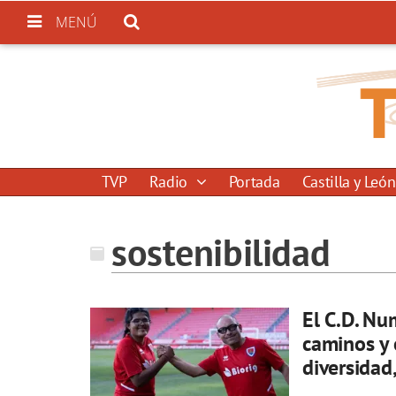
MENÚ
TVP
Radio
Portada
Castilla y León
sostenibilidad
El C.D. Nu
caminos y 
diversidad,