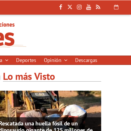
ía
Deportes
Opinión
Descargas
Lo más Visto
Rescatada una huella fósil de un
dinosaurio gigante de 125 millones de