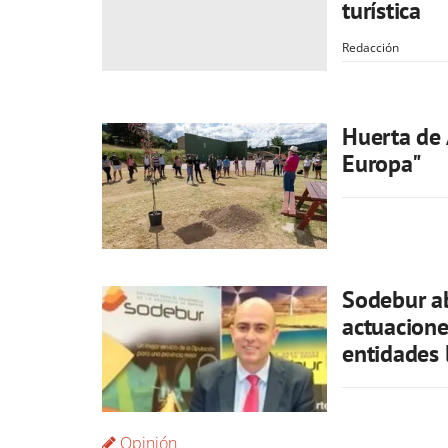
turística
Redacción
Huerta de A
Europa"
Sodebur a
actuacione
entidades 
Opinión