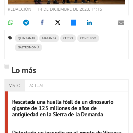
REDACCIÓN
14 DE DICIEMBRE DE 2023, 11:15
QUINTANAR
MATANZA
CERDO
CONCURSO
GASTRONOMÍA
Lo más
VISTO
ACTUAL
Rescatada una huella fósil de un dinosaurio
gigante de 125 millones de años de
antigüedad en la Sierra de la Demanda
Detectado un incendio en el monte de Vinuesa