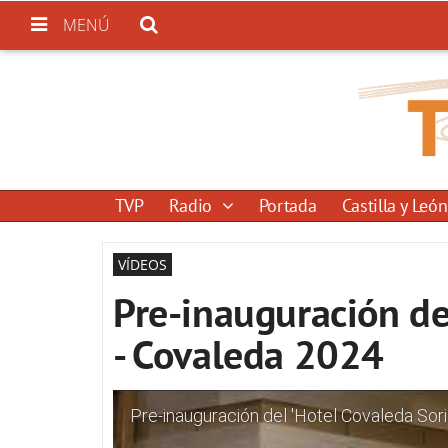
MENÚ
TVP
Radio
Portada
Castilla y León
VÍDEOS
Pre-inauguración de
- Covaleda 2024
Pre-inauguración del 'Hotel Covaleda Sor