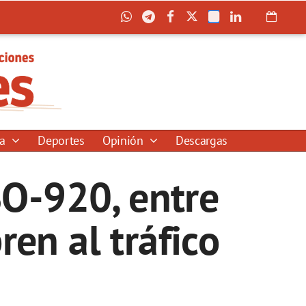
ía
Deportes
Opinión
Descargas
SO-920, entre
en al tráfico