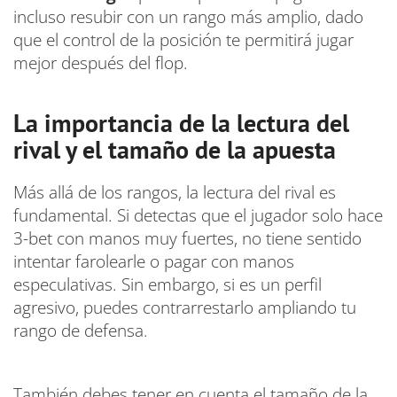
incluso resubir con un rango más amplio, dado
que el control de la posición te permitirá jugar
mejor después del flop.
La importancia de la lectura del
rival y el tamaño de la apuesta
Más allá de los rangos, la lectura del rival es
fundamental. Si detectas que el jugador solo hace
3-bet con manos muy fuertes, no tiene sentido
intentar farolearle o pagar con manos
especulativas. Sin embargo, si es un perfil
agresivo, puedes contrarrestarlo ampliando tu
rango de defensa.
También debes tener en cuenta el tamaño de la