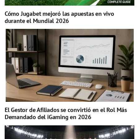
Cómo Jugabet mejoró las apuestas en vivo
durante el Mundial 2026
El Gestor de Afiliados se convirtió en el Rol Más
Demandado del iGaming en 2026