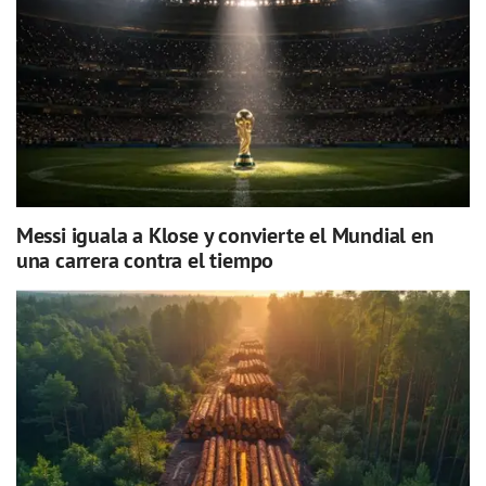
Messi iguala a Klose y convierte el Mundial en
una carrera contra el tiempo