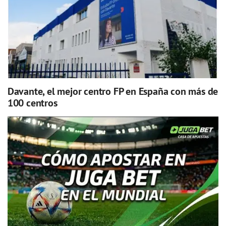
Davante, el mejor centro FP en España con más de
100 centros