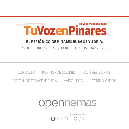
EL PERIÓDICO DE PINARES BURGOS Y SORIA.
PARQUE EUROPA 9 BAJO, 09001 - BURGOS - 947 256 767
CONTACTO
POLÍTICA DE COOKIES
QUIÉNES SOMOS
PORTAL DE TRANSPARENCIA
AVISO LEGAL
COMUNICADOS