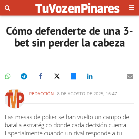
Cómo defenderte de una 3-
bet sin perder la cabeza
REDACCIÓN
8 DE AGOSTO DE 2025, 16:47
Las mesas de poker se han vuelto un campo de
batalla estratégico donde cada decisión cuenta.
Especialmente cuando un rival responde a tu