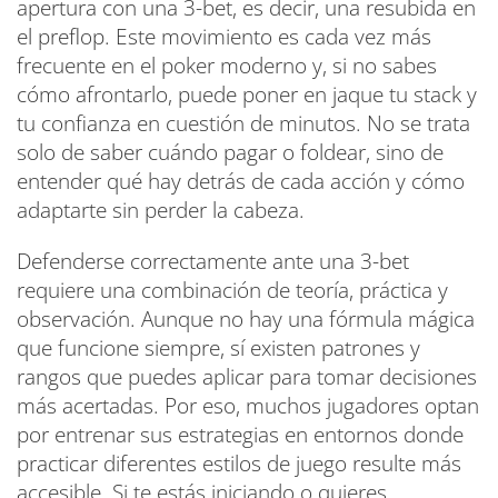
apertura con una 3-bet, es decir, una resubida en
el preflop. Este movimiento es cada vez más
frecuente en el poker moderno y, si no sabes
cómo afrontarlo, puede poner en jaque tu stack y
tu confianza en cuestión de minutos. No se trata
solo de saber cuándo pagar o foldear, sino de
entender qué hay detrás de cada acción y cómo
adaptarte sin perder la cabeza.
Defenderse correctamente ante una 3-bet
requiere una combinación de teoría, práctica y
observación. Aunque no hay una fórmula mágica
que funcione siempre, sí existen patrones y
rangos que puedes aplicar para tomar decisiones
más acertadas. Por eso, muchos jugadores optan
por entrenar sus estrategias en entornos donde
practicar diferentes estilos de juego resulte más
accesible. Si te estás iniciando o quieres