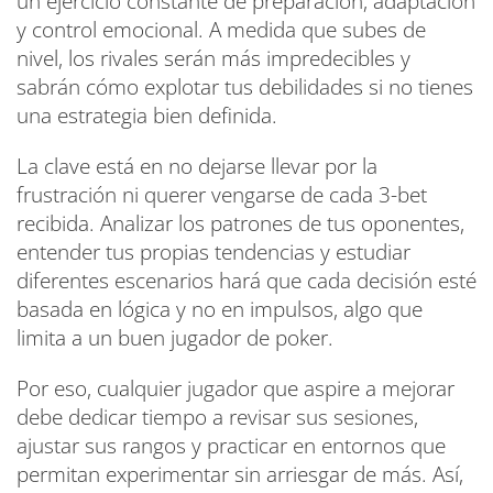
un ejercicio constante de preparación, adaptación
y control emocional. A medida que subes de
nivel, los rivales serán más impredecibles y
sabrán cómo explotar tus debilidades si no tienes
una estrategia bien definida.
La clave está en no dejarse llevar por la
frustración ni querer vengarse de cada 3-bet
recibida. Analizar los patrones de tus oponentes,
entender tus propias tendencias y estudiar
diferentes escenarios hará que cada decisión esté
basada en lógica y no en impulsos, algo que
limita a un buen jugador de poker.
Por eso, cualquier jugador que aspire a mejorar
debe dedicar tiempo a revisar sus sesiones,
ajustar sus rangos y practicar en entornos que
permitan experimentar sin arriesgar de más. Así,