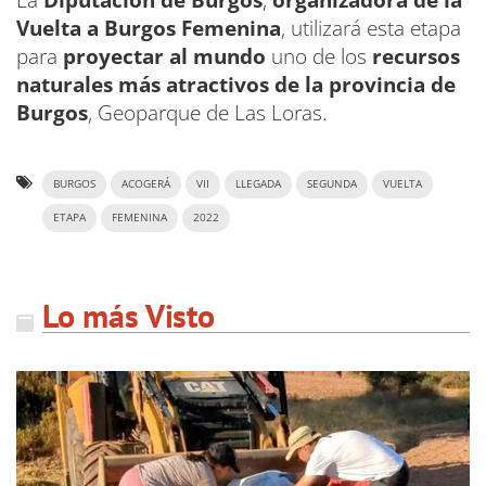
La
Diputación de Burgos
,
organizadora de la
Vuelta a Burgos Femenina
, utilizará esta etapa
para
proyectar al mundo
uno de los
recursos
naturales más atractivos de la provincia de
Burgos
, Geoparque de Las Loras.
BURGOS
ACOGERÁ
VII
LLEGADA
SEGUNDA
VUELTA
ETAPA
FEMENINA
2022
Lo más Visto