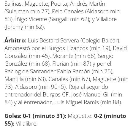
Salinas; Maguette, Puerta; Andrés Martín
(Suleiman min 77), Peio Canales (Aldasoro min
83), Íñigo Vicente (Sangalli min 62); y Villalibre
(Jeremy min 62).
Árbitro:
Luis Bestard Servera (Colegio Balear).
Amonestó por el Burgos Lizancos (min 19), David
González (min 45), Morante (min 66), Sergio
González (min 68), Florian (min 87) y por el
Racing de Santander Pablo Ramón (min 26),
Mantilla (min 63), Canales (min 67), Maguette (min
73), Aldasoro (min 90+5). Roja al segundo
entrenador del Burgos CF, José Manuel Gil (min
84) y al entrenador, Luis Miguel Ramis (min 88).
Goles:
0-1 (minuto 31):
Maguette.
0-2 (minuto
55):
Villalibre.