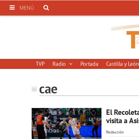
MENÚ
TVP
Radio
Portada
Castilla y León
cae
El Recolet
visita a A
Redacción