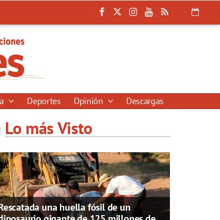
ía
Deportes
Opinión
Descargas
Lo más Visto
Rescatada una huella fósil de un
dinosaurio gigante de 125 millones de