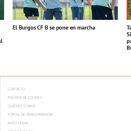
El Burgos CF B se pone en marcha
T
S
l
p
B
CONTACTO
POLÍTICA DE COOKIES
QUIÉNES SOMOS
PORTAL DE TRANSPARENCIA
AVISO LEGAL