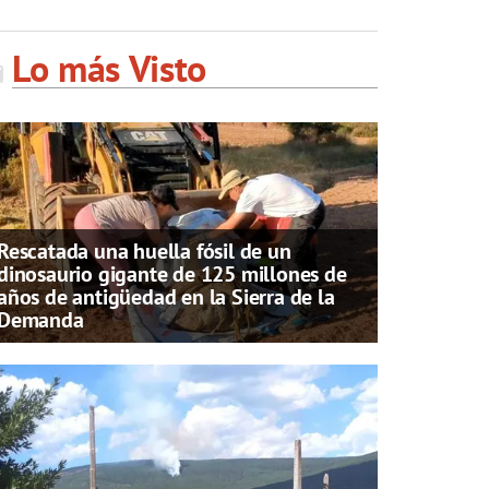
Lo más Visto
Rescatada una huella fósil de un
dinosaurio gigante de 125 millones de
años de antigüedad en la Sierra de la
Demanda