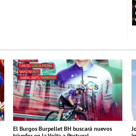
El Burgos Burpellet BH buscará nuevos
J
triunfos en la Volta a Portugal
i