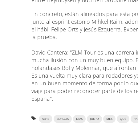
entre Heythuysen y Buchten propone más 
En concreto, están alineados para esta pr
junto al esprint estonio Mihkel Räim, ade
el hábil Felipe Orts y Jesús Ezquerra. Expe
la prueba.
David Cantera: "ZLM Tour es una carrera 
mucha ilusión con un muy buen equipo. En 
holandases Bol y Molennar, que afrontan 
Es una vuelta muy clara para rodadores ye
en un buen momento de forma por lo que
viaje para poder reconocer parte de los r
España".
ABRE
BURGOS
DÍAS
JUNIO
MES
QUÉ
PA