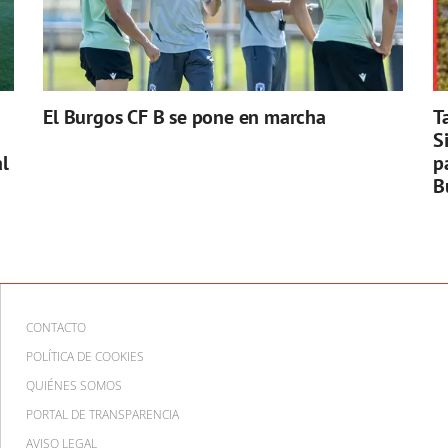
El Burgos CF B se pone en marcha
T
S
l
p
B
CONTACTO
POLÍTICA DE COOKIES
QUIÉNES SOMOS
PORTAL DE TRANSPARENCIA
AVISO LEGAL