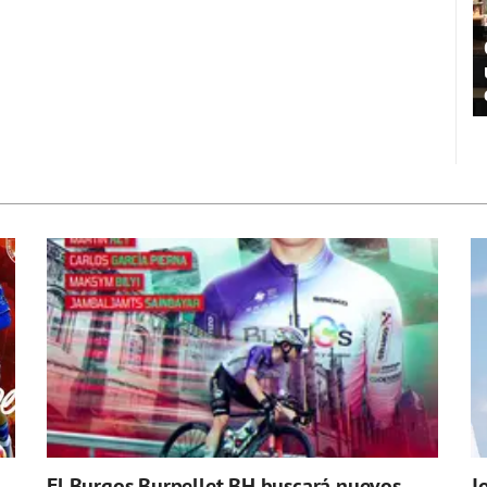
El Burgos Burpellet BH buscará nuevos
J