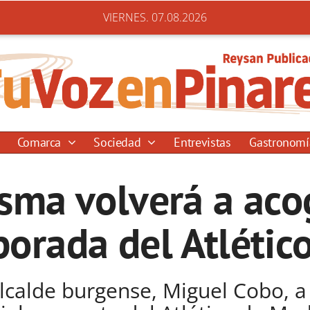
VIERNES. 07.08.2026
Comarca
Sociedad
Entrevistas
Gastronom
sma volverá a aco
orada del Atlétic
alcalde burgense, Miguel Cobo, a 