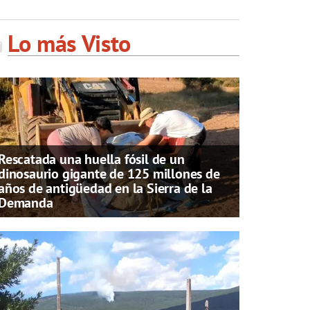
Lo más Visto
Rescatada una huella fósil de un
dinosaurio gigante de 125 millones de
años de antigüedad en la Sierra de la
Demanda