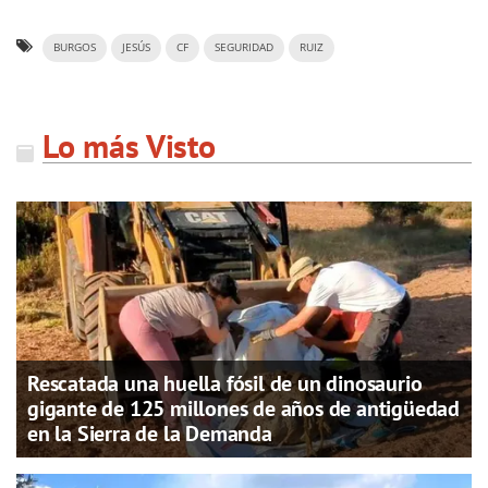
BURGOS
JESÚS
CF
SEGURIDAD
RUIZ
Lo más Visto
Rescatada una huella fósil de un dinosaurio
gigante de 125 millones de años de antigüedad
en la Sierra de la Demanda