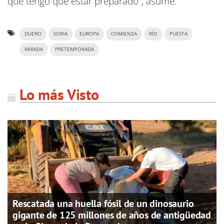
que tengo que estar preparado”, asume.
DUERO
SORIA
EUROPA
COMIENZA
RÍO
PUESTA
MIRADA
PRETEMPORADA
Lo más Visto
Rescatada una huella fósil de un dinosaurio
gigante de 125 millones de años de antigüedad