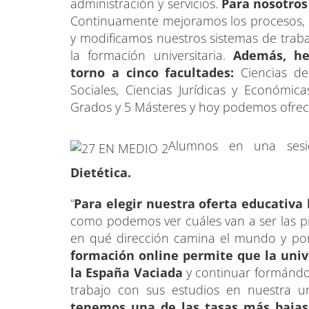
administración y servicios.
Para nosotros 
Continuamente mejoramos los procesos, 
y modificamos nuestros sistemas de trabaj
la formación universitaria.
Además, he
torno a cinco facultades:
Ciencias de 
Sociales, Ciencias Jurídicas y Económi
Grados y 5 Másteres y hoy podemos ofrec
Alumnos en una ses
Dietética.
“
Para elegir nuestra oferta educativa
como podemos ver cuáles van a ser las pr
en qué dirección camina el mundo y po
formación online permite que la unive
la España Vaciada
y continuar formánd
trabajo con sus estudios en nuestra u
tenemos una de las tasas más bajas