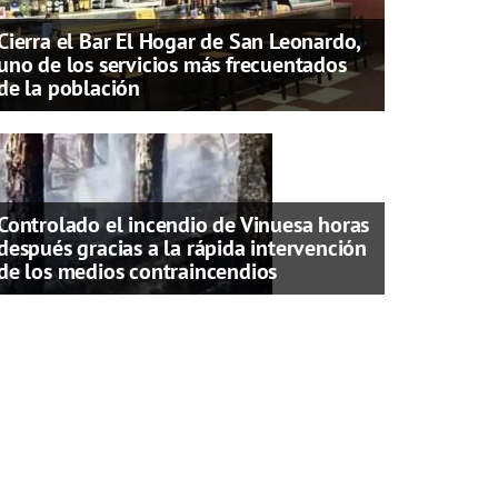
Cierra el Bar El Hogar de San Leonardo,
uno de los servicios más frecuentados
de la población
Controlado el incendio de Vinuesa horas
después gracias a la rápida intervención
de los medios contraincendios