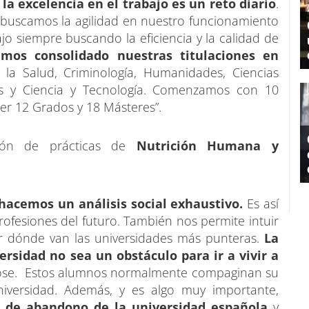
la excelencia en el trabajo es un reto diario
.
buscamos la agilidad en nuestro funcionamiento
o siempre buscando la eficiencia y la calidad de
mos consolidado nuestras titulaciones en
la Salud, Criminología, Humanidades, Ciencias
cas y Ciencia y Tecnología. Comenzamos con 10
er 12 Grados y 18 Másteres”.
ión de prácticas de
Nutrición Humana y
 hacemos un análisis social exhaustivo.
Es así
ofesiones del futuro. También nos permite intuir
r dónde van las universidades más punteras.
La
rsidad no sea un obstáculo para ir a vivir a
ose. Estos alumnos normalmente compaginan su
niversidad. Además, y es algo muy importante,
 de abandono de la universidad española
y