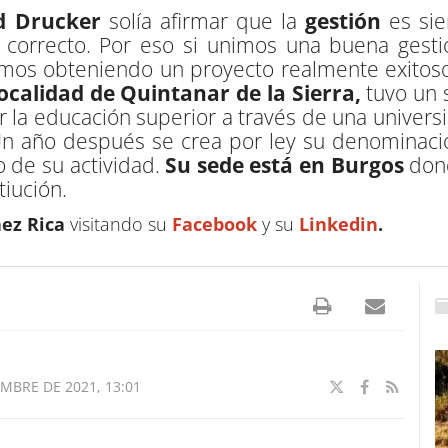
d Drucker
solía afirmar que la
gestión
es sie
correcto. Por eso si unimos una buena gest
amos obteniendo un proyecto realmente exitos
ocalidad de Quintanar de la Sierra,
tuvo un 
la educación superior a través de una universi
n año después se crea por ley su denominaci
 de su actividad.
Su sede está en Burgos
dond
tiución.
ez Rica
visitando su
Facebook
y su
Linkedin
.
MBRE DE 2021, 13:01